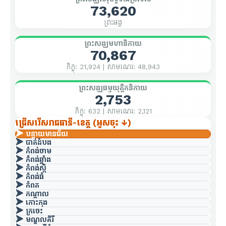
73,620
ព្រះអង្គ
ព្រះសង្ឃមហានិកាយ
70,867
ភិក្ខុ: 21,924 | សាមណេរ: 48,943
ព្រះសង្ឃធម្មយុត្តិកនិកាយ
2,753
ភិក្ខុ: 632 | សាមណេរ: 2,121
ជ្រើសរើសរាជធានី-ខេត្ត (អូសចុះ ↓)
➤ បន្ទាយមានជ័យ
➤ បាត់ដំបង
➤ កំពង់ចាម
➤ កំំពង់ឆ្នាំង
➤ កំពង់់ស្ពឺ
➤ កំពង់ធំ
➤ កំពត
➤ កណ្ដាល
➤ កោះកុង
➤ ក្រចេះ
➤ មណ្ឌលគិរី