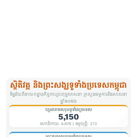
ស្ថិតិវត្ត និងព្រះសង្ឃទូទាំងប្រទេសកម្ពុជា
ទិន្នន័យពីនាយកដ្ឋានកិច្ចការព្រះពុទ្ធសាសនា ក្រសួងធម្មការនិងសាសនា
ឆ្នាំ២០២៦
វត្តអារាមសរុបទូទាំងប្រទេស
5,150
មហានិកាយ: 4,878 | ធម្មយុត្តិ: 272
ព្រះសង្ឃសរុបទូទាំងប្រទេស