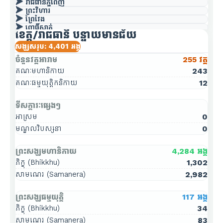
➤ រាជធានីភ្នំពេញ
➤ ព្រះវិហារ
➤ ព្រៃវែង
➤ ពោធិ៍សាត់
ខេត្ត/រាជធានី បន្ទាយមានជ័យ
➤ រតនគិរី
➤ សៀមរាប
សង្ឃសរុប: 4,401 អង្គ
➤ ព្រះសីហនុ
ចំនួនវត្តអារាម
255 វត្ត
➤ ស្ទឹងត្រែង
➤ ស្វាយរៀង
គណៈមហានិកាយ
243
➤ តាកែវ
គណៈធម្មយុត្តិកនិកាយ
12
➤ ឧត្ដរមានជ័យ
➤ កែប
➤ ប៉ៃលិន
ទីសក្ការៈផ្សេងៗ
➤ ត្បូងឃ្មុំ
អាស្រម
0
មណ្ឌលវិបស្សនា
0
ព្រះសង្ឃមហានិកាយ
4,284 អង្គ
ភិក្ខុ (Bhikkhu)
1,302
សាមណេរ (Samanera)
2,982
ព្រះសង្ឃធម្មយុត្តិ
117 អង្គ
ភិក្ខុ (Bhikkhu)
34
សាមណេរ (Samanera)
83